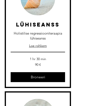
Lühiseanss
Holistilise regressiooniteraapia
lühiseanss
Loe rohkem
1 hr 30 min
90
90 €
eurot
Broneeri