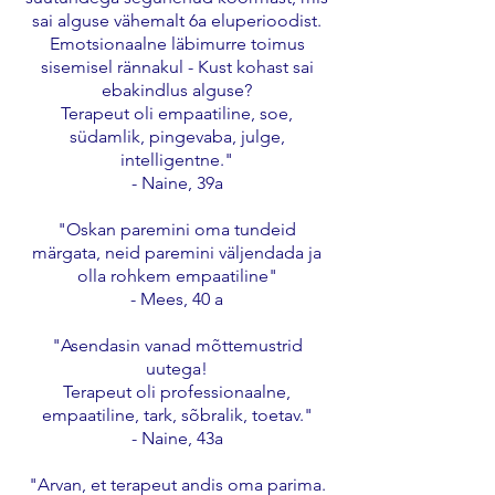
sai alguse vähemalt 6a eluperioodist.
Emotsionaalne läbimurre toimus
sisemisel rännakul - Kust kohast sai
ebakindlus alguse?
Terapeut oli empaatiline, soe,
südamlik, pingevaba, julge,
intelligentne."
- Naine, 39a
"Oskan paremini oma tundeid
märgata, neid paremini väljendada ja
olla rohkem empaatiline"
- Mees, 40 a
"Asendasin vanad mõttemustrid
uutega!
Terapeut oli professionaalne,
empaatiline, tark, sõbralik, toetav."
- Naine, 43a
"Arvan, et terapeut andis oma parima.