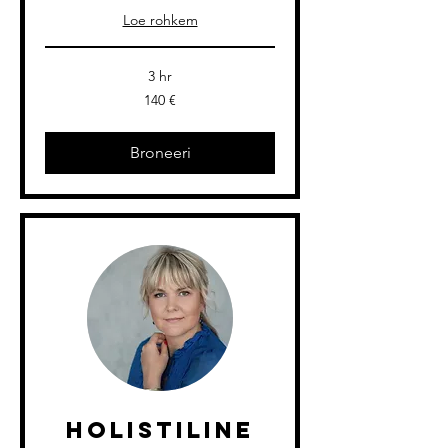
Loe rohkem
3 hr
140
140 €
eurot
Broneeri
Holistiline