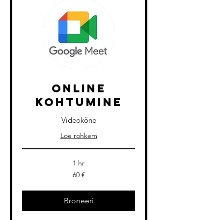
Online
kohtumine
Videokõne
Loe rohkem
1 hr
60
60 €
eurot
Broneeri