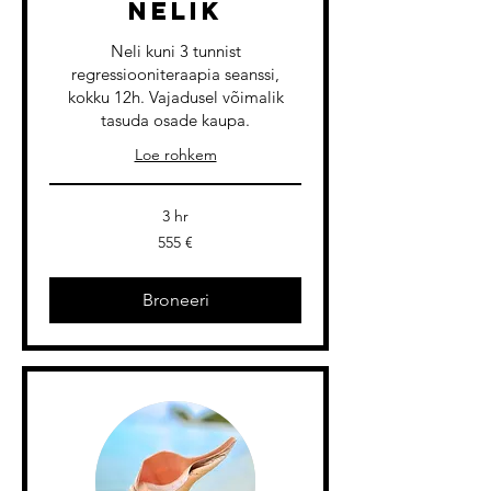
nelik
Neli kuni 3 tunnist
regressiooniteraapia seanssi,
kokku 12h. Vajadusel võimalik
tasuda osade kaupa.
Loe rohkem
3 hr
555
555 €
eurot
Broneeri