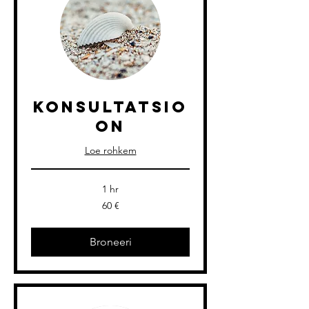
Konsultatsio
on
Loe rohkem
1 hr
60
60 €
eurot
Broneeri