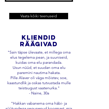
Vaata kõiki teenuseid
kliendid
räägivad
"Sain täpse ülevaate, et millega oma
elus tegelema pean, ja suuniseid,
kuidas oma elu parandada.
Usun nüüd, et suudan oma elu
paremini nautima hakata.
Pille Alaver oli väga mõistev, soe,
kaastundlik ja oskas tutvustada mulle
teistsugust vaatenurka."
- Naine, 30a
"Hakkan vabanema oma häbi- ja
süütundega segunenud koormast, mis