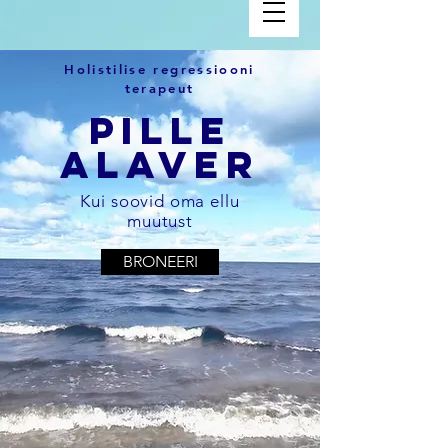
Holistilise regressiooni
terapeut
pille
alaver
Kui soovid oma ellu
muutust
BRONEERI