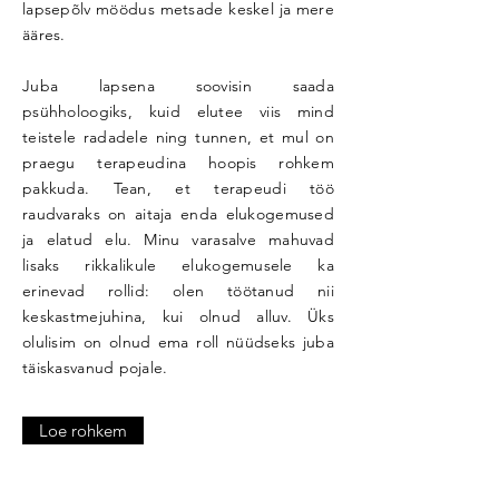
lapsepõlv möödus metsade keskel ja mere
ääres.
Juba lapsena soovisin saada
psühholoogiks, kuid elutee viis mind
teistele radadele ning tunnen, et mul on
praegu terapeudina hoopis rohkem
pakkuda. Tean, et terapeudi töö
raudvaraks on aitaja enda elukogemused
ja elatud elu. Minu varasalve mahuvad
lisaks rikkalikule elukogemusele ka
erinevad rollid: olen töötanud nii
keskastmejuhina, kui olnud alluv. Üks
olulisim on olnud ema roll nüüdseks juba
täiskasvanud pojale.
Loe rohkem